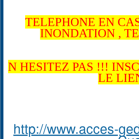
TELEPHONE EN CA
INONDATION , TE
N HESITEZ PAS !!! IN
LE LI
http://www.acces-ge